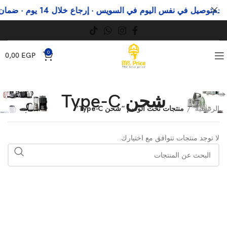
م
توصيل في نفس اليوم في السويس · إرجاع خلال 14 يوم · ضمان رسمي
0
0,00
EGP
شحن Type-C
الرئيسية
منتجات تحت الوسم “شحن Type-C”
لا توجد منتجات تتوافق مع اختيارك.