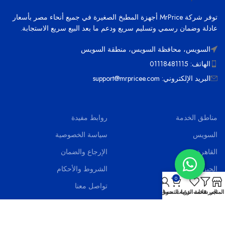
توفر شركة MrPrice أجهزة المطبخ الصغيرة في جميع أنحاء مصر بأسعار
عادلة وضمان رسمي وتسليم سريع ودعم ما بعد البيع سريع الاستجابة.
السويس، محافظة السويس، منطقة السويس
الهاتف: 01118481115
البريد الإلكتروني: support@mrpricee.com
مناطق الخدمة
روابط مفيدة
السويس
سياسة الخصوصية
القاهرة
الإرجاع والضمان
الجيزة
الشروط والأحكام
0
الاسماعيلية
تواصل معنا
المتجر
المرشحات
قائمة الرغبات
عربة التسوق
حسابي
بورسعيد
اخر الاخبار
الاسكندرية
الاسئلة الشائعة