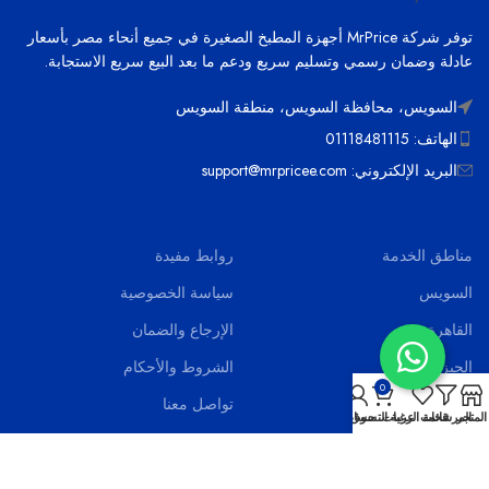
توفر شركة MrPrice أجهزة المطبخ الصغيرة في جميع أنحاء مصر بأسعار
عادلة وضمان رسمي وتسليم سريع ودعم ما بعد البيع سريع الاستجابة.
السويس، محافظة السويس، منطقة السويس
الهاتف: 01118481115
البريد الإلكتروني: support@mrpricee.com
مناطق الخدمة
روابط مفيدة
السويس
سياسة الخصوصية
القاهرة
الإرجاع والضمان
الجيزة
الشروط والأحكام
0
الاسماعيلية
تواصل معنا
المتجر
المرشحات
قائمة الرغبات
عربة التسوق
حسابي
بورسعيد
اخر الاخبار
الاسكندرية
الاسئلة الشائعة