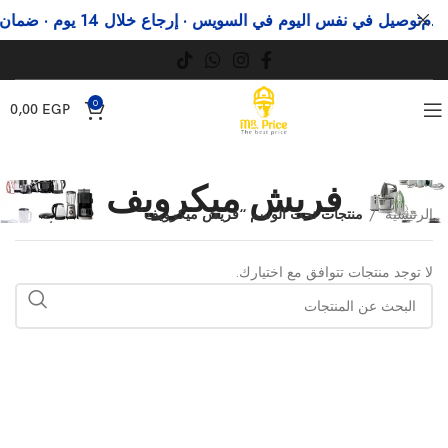
م
توصيل في نفس اليوم في السويس · إرجاع خلال 14 يوم · ضمان رسمي
0
0,00
EGP
فريش ميكرويف
الرئيسية
منتجات تحت الوسم “فريش ميكرويف”
لا توجد منتجات تتوافق مع اختيارك.