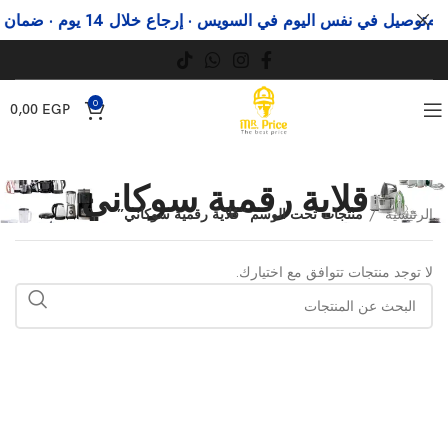
م
توصيل في نفس اليوم في السويس · إرجاع خلال 14 يوم · ضمان رسمي
0
0,00
EGP
قلاية رقمية سوكاني
الرئيسية
منتجات تحت الوسم “قلاية رقمية سوكاني”
لا توجد منتجات تتوافق مع اختيارك.