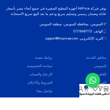
توفر شركة MrPrice أجهزة المطبخ الصغيرة في جميع أنحاء مصر بأسعار
عادلة وضمان رسمي وتسليم سريع ودعم ما بعد البيع سريع الاستجابة.
السويس، محافظة السويس، منطقة السويس
الهاتف: 01118481115
البريد الإلكتروني: support@mrpricee.com
مناطق الخدمة
روابط مفيدة
السويس
سياسة الخصوصية
القاهرة
الإرجاع والضمان
الجيزة
الشروط والأحكام
0
الاسماعيلية
تواصل معنا
المتجر
المرشحات
قائمة الرغبات
عربة التسوق
حسابي
بورسعيد
اخر الاخبار
الاسكندرية
الاسئلة الشائعة