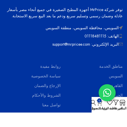
توفر شركة MrPrice أجهزة المطبخ الصغيرة في جميع أنحاء مصر بأسعار
عادلة وضمان رسمي وتسليم سريع ودعم ما بعد البيع سريع الاستجابة.
السويس، محافظة السويس، منطقة السويس
الهاتف: 01118481115
البريد الإلكتروني: support@mrpricee.com
مناطق الخدمة
روابط مفيدة
السويس
سياسة الخصوصية
القاهرة
الإرجاع والضمان
الجيزة
الشروط والأحكام
0
الاسماعيلية
تواصل معنا
المتجر
المرشحات
قائمة الرغبات
عربة التسوق
حسابي
بورسعيد
اخر الاخبار
الاسكندرية
الاسئلة الشائعة