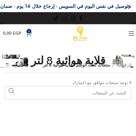
م
توصيل في نفس اليوم في السويس · إرجاع خلال 14 يوم · ضمان رسمي
0
0,00
EGP
قلاية هوائية 8 لتر
الرئيسية
منتجات تحت الوسم “قلاية هوائية 8 لتر”
لا توجد منتجات تتوافق مع اختيارك.