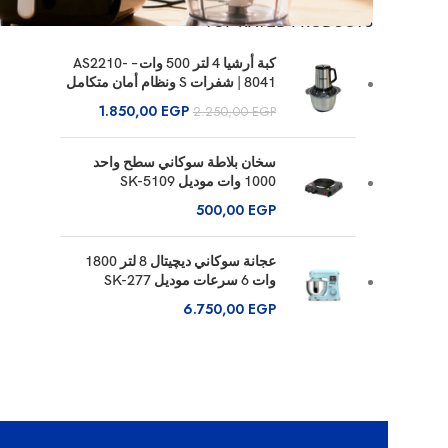
TOP RATED PRODUCTS
كبة أرشيا 4 لتر 500 وات – AS2210-
8041 | شفرات S ونظام أمان متكامل
1.850,00
EGP
2.250,00
EGP
سخان بلاطة سوكاني سطح واحد
1000 وات موديل SK-5109
500,00
EGP
عجانة سوكاني ديچيتال 8 لتر 1800
وات 6 سرعات موديل SK-277
6.750,00
EGP