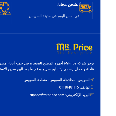
ًالشحن مجانا.
في نفس اليوم في مدينة السويس
توفر شركة MrPrice أجهزة المطبخ الصغيرة في جميع أنحاء م
عادلة وضمان رسمي وتسليم سريع ودعم ما بعد البيع سريع الاستج
السويس، محافظة السويس، منطقة السويس
الهاتف: 01118481115
البريد الإلكتروني: support@mrpricee.com