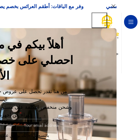
وفر مع الباقات: أطقم العرائس بخصم يصل إلى 15 
أهلاً بيكم في
الأ
حالة المخزون
الرئيسية
من هنا تقدر تحصل على عروض ح
تخفيض
لا توجد من
الس
في المخزون
وشحن منخفض التكلفة على مستوى 
خبراء عن أجهزة 
في الطلب المؤجل
بالتسجيل، فإنك توافق على