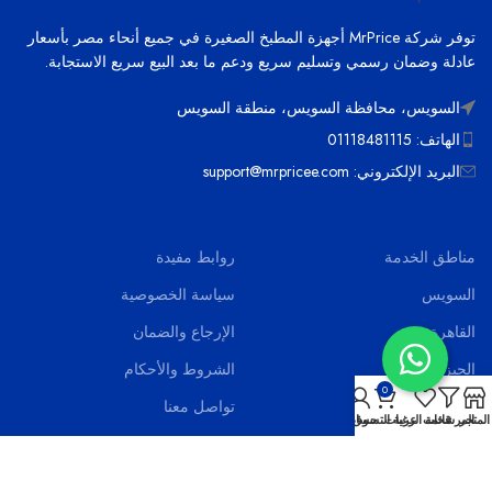
توفر شركة MrPrice أجهزة المطبخ الصغيرة في جميع أنحاء مصر بأسعار
عادلة وضمان رسمي وتسليم سريع ودعم ما بعد البيع سريع الاستجابة.
السويس، محافظة السويس، منطقة السويس
الهاتف: 01118481115
البريد الإلكتروني: support@mrpricee.com
مناطق الخدمة
روابط مفيدة
السويس
سياسة الخصوصية
القاهرة
الإرجاع والضمان
الجيزة
الشروط والأحكام
0
الاسماعيلية
تواصل معنا
المتجر
المرشحات
قائمة الرغبات
عربة التسوق
حسابي
بورسعيد
اخر الاخبار
الاسكندرية
الاسئلة الشائعة