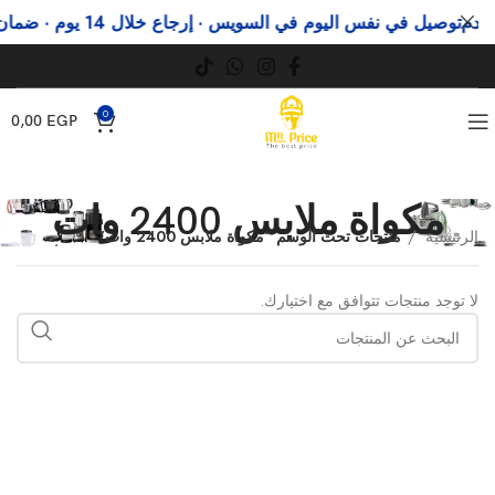
دم
توصيل في نفس اليوم في السويس · إرجاع خلال 14 يوم · ضمان رسمي
0
0,00
EGP
مكواة ملابس 2400 وات
الرئيسية
منتجات تحت الوسم “مكواة ملابس 2400 وات”
لا توجد منتجات تتوافق مع اختيارك.