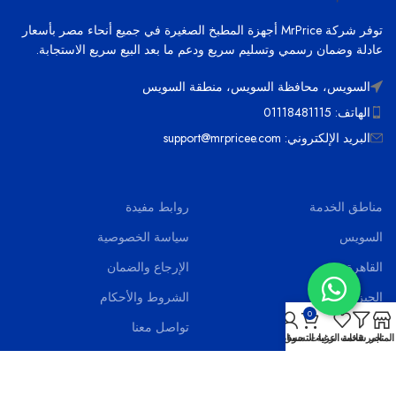
توفر شركة MrPrice أجهزة المطبخ الصغيرة في جميع أنحاء مصر بأسعار
عادلة وضمان رسمي وتسليم سريع ودعم ما بعد البيع سريع الاستجابة.
السويس، محافظة السويس، منطقة السويس
الهاتف: 01118481115
البريد الإلكتروني: support@mrpricee.com
مناطق الخدمة
روابط مفيدة
السويس
سياسة الخصوصية
القاهرة
الإرجاع والضمان
الجيزة
الشروط والأحكام
0
الاسماعيلية
تواصل معنا
المتجر
المرشحات
قائمة الرغبات
عربة التسوق
حسابي
بورسعيد
اخر الاخبار
الاسكندرية
الاسئلة الشائعة