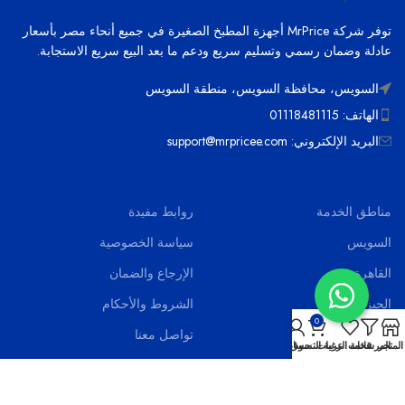
توفر شركة MrPrice أجهزة المطبخ الصغيرة في جميع أنحاء مصر بأسعار
عادلة وضمان رسمي وتسليم سريع ودعم ما بعد البيع سريع الاستجابة.
السويس، محافظة السويس، منطقة السويس
الهاتف: 01118481115
البريد الإلكتروني: support@mrpricee.com
مناطق الخدمة
روابط مفيدة
السويس
سياسة الخصوصية
القاهرة
الإرجاع والضمان
الجيزة
الشروط والأحكام
0
الاسماعيلية
تواصل معنا
المتجر
المرشحات
قائمة الرغبات
عربة التسوق
حسابي
بورسعيد
اخر الاخبار
الاسكندرية
الاسئلة الشائعة