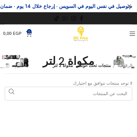
م
توصيل في نفس اليوم في السويس · إرجاع خلال 14 يوم · ضمان رسمي
0
0,00
EGP
مكواة 2 لتر
الرئيسية
منتجات تحت الوسم “مكواة 2 لتر”
لا توجد منتجات تتوافق مع اختيارك.