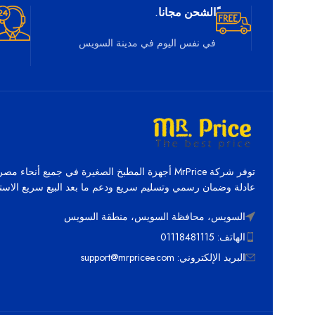
ًالشحن مجانا.
في نفس اليوم في مدينة السويس
توفر شركة MrPrice أجهزة المطبخ الصغيرة في جميع أنحاء م
عادلة وضمان رسمي وتسليم سريع ودعم ما بعد البيع سريع الاستج
السويس، محافظة السويس، منطقة السويس
الهاتف: 01118481115
البريد الإلكتروني: support@mrpricee.com