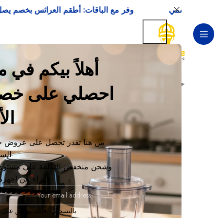
وفر مع الباقات: أطقم العرائس بخصم يصل إلى 15 %
أهلاً بيكم في
الأ
حالة المخزون
الرئيسية
من هنا تقدر تحصل على عروض ح
تخفيض
لا توجد من
الس
في المخزون
وشحن منخفض التكلفة على مستوى 
خبراء عن أجهزة 
في الطلب المؤجل
بالتسجيل، فإنك توافق على