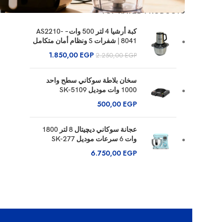
TOP RATED PRODUCTS
كبة أرشيا 4 لتر 500 وات – AS2210-
8041 | شفرات S ونظام أمان متكامل
1.850,00
EGP
2.250,00
EGP
سخان بلاطة سوكاني سطح واحد
1000 وات موديل SK-5109
500,00
EGP
عجانة سوكاني ديچيتال 8 لتر 1800
وات 6 سرعات موديل SK-277
6.750,00
EGP