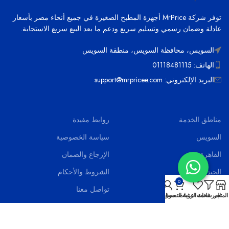
توفر شركة MrPrice أجهزة المطبخ الصغيرة في جميع أنحاء مصر بأسعار
عادلة وضمان رسمي وتسليم سريع ودعم ما بعد البيع سريع الاستجابة.
السويس، محافظة السويس، منطقة السويس
الهاتف: 01118481115
البريد الإلكتروني: support@mrpricee.com
مناطق الخدمة
روابط مفيدة
السويس
سياسة الخصوصية
القاهرة
الإرجاع والضمان
الجيزة
الشروط والأحكام
0
الاسماعيلية
تواصل معنا
المتجر
المرشحات
قائمة الرغبات
عربة التسوق
حسابي
بورسعيد
اخر الاخبار
الاسكندرية
الاسئلة الشائعة