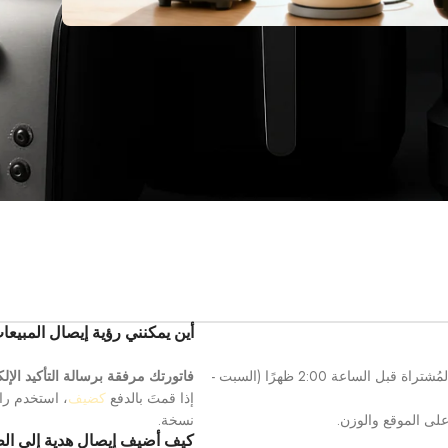
أين يمكنني رؤية إيصال المبيع
السويس: توصيل مجاني في نفس اليوم للمنتجات المتوفرة لدينا والمُشتراة قبل الساعة 2:00 ظهرًا (السبت -
فاتورتك مرفقة برسالة التأكيد الإ
إذا قمتَ بالدفع
كضيف
، استخدم راب
لى الموقع والوزن.
نسخة.
كيف أضيف إيصال هدية إلى ال