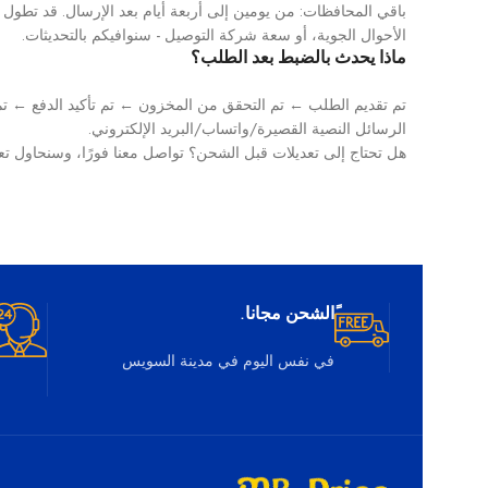
باقي المحافظات: من يومين إلى أربعة أيام بعد الإرسال. قد تطول
الأحوال الجوية، أو سعة شركة التوصيل - سنوافيكم بالتحديثات.
ماذا يحدث بالضبط بعد الطلب؟
تم تقديم الطلب ← تم التحقق من المخزون ← تم تأكيد الدفع ← تم 
الرسائل النصية القصيرة/واتساب/البريد الإلكتروني.
هل تحتاج إلى تعديلات قبل الشحن؟ تواصل معنا فورًا، وسنحاول تع
ًالشحن مجانا.
في نفس اليوم في مدينة السويس