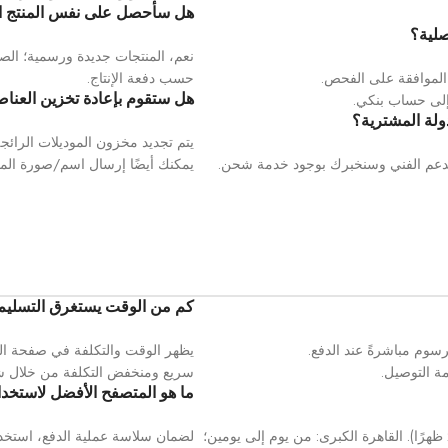
هل سأحصل على نفس المنتج ال
صلية؟
نعم، المنتجات جديدة ورسمية؛ الصو
 الموافقة على الفحص.
حسب دفعة الإنتاج.
هل ستقوم بإعادة تخزين العناصر
ولة المشترية؟
يتم تجديد مخزون الموديلات الرائجة
لدعم الفني وسنخبرك بوجود خدمة شحن.
يمكنك أيضًا إرسال اسم/صورة المود
كم من الوقت يستغرق التسليم
سوم مباشرةً عند الدفع.
يظهر الوقت والتكلفة في صفحة المن
ة التوصيل.
سريع ومنخفض التكلفة من خلال 
ما هو المتصفح الأفضل لاستخدا
السويس: في نفس اليوم (آخر موعد لاستلام الطلبات الساعة 2:00 ظهرًا). القاهرة الكبرى: من يوم إلى يومين؛