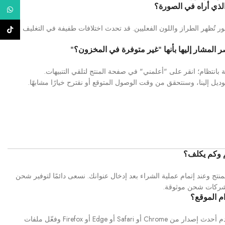
ذي أراه في الصورة؟
tsApp
ر تُظهر الطراز واللون الفعليين. قد تحدث اختلافات طفيفة في التغليف
TikTok
 المشار إليها بأنها "غير متوفرة في المخزون؟"
 بانتظام؛ انقر على "أعلمني" في صفحة المنتج لتلقي التنبيهات.
يل إلينا، وسنتحقق من وقت الوصول المتوقع أو نقترح خيارًا مشابهًا.
 وكم يكلف؟
تج وعند إتمام عملية الشراء بعد إدخال عنوانك. نسعى دائمًا لتوفير شحن
شركات شحن موثوقة.
م الموقع؟
لضمان سلاسة عملية الدفع، استخدم أحدث إصدار من Chrome أو Safari أو Edge أو Firefox وفعّل ملفات