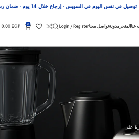
ي نفس اليوم في السويس · إرجاع خلال 14 يوم · ضمان رسمي
0
 عنا
المتجر
مدونة
تواصل معنا
Login / Register
EGP
0,00
رةً على .