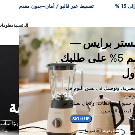
تقسيط عبر ڤاليو / أمان—بدون مقدم
توصيل ف
الرئيسية
معلومات
 مستر برايس —
احصلي على خصم 5% على طلبك
ول
صرية، وتوصيل في نفس اليوم في
ويس،
الأسئلة والأجوبة
جميع المحافظات، وكمان نصائح من
المطبخ الصغيرة.
اكتب لنا بريدًا إلكترونيًا عبر النموذج، أو أرسل لنا بريدًا إلكترونيًا مباش
سياسة الخصوصية
الخاصة بنا.
اتصل بنا