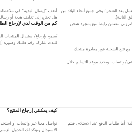
مل بعد الشحن؛ وفي جميع أنحاء البلاد من
أضف "إيصال الهدية" في ملاحظات 
النائية).
هل تحتاج إلى تغليف هدية أو رسالة
كتروني تتضمن رابط تتبع بمجرد شحن
كم من الوقت لدي لإرجاع الط
يُسمح بإرجاع/استبدال المنتجات المؤهلة خلال ١٤ يومًا في حالتها ال
للبدء، شاركنا رقم طلبك وصوره (إ
مع تتبع الشحنة فور مغادرة منتجك
اتف/واتساب، ويحدد موعد التسليم خلال
كيف يمكنني إرجاع المنتج؟
؛ أما طلبات الدفع عند الاستلام، فيتم
تواصل معنا عبر واتساب أو استخد
الاستبدال ونؤكد لك الجدول الزمن