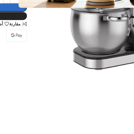
مقارنة
أض