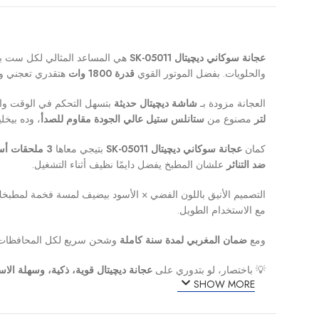
عجانة سوكاني ديچيتال SK-05011
هي المساعد المثالي لكل ست بيت
والحلويات. بفضل الموتور القوي
قدرة 1800 وات
هتقدري تعجني وتخ
العجانة مزودة بـ
شاشة ديچيتال حديثة
بتسهل التحكم في الوقت وا
لتر
مصنوع من
ستانلس ستيل عالي الجودة مقاوم للصدأ
، وده بيخ
كمان
عجانة سوكاني ديچيتال SK-05011
بتيجي معاها
3 ملحقات أساسية
ضد التناثر
علشان المطبخ يفضل دايمًا نظيف أثناء التشغيل.
التصميم الأنيق باللون الفضي × الأسود بيضيف لمسة فخمة لمطبخ
مع الاستخدام الطويل.
ومع
ضمان المغربي لمدة سنة كاملة
وشحن سريع لكل المحافظات، 
💡 باختصار، لو بتدوري على
عجانة ديچيتال قوية، ذكية، وسهلة الاس
SHOW MORE