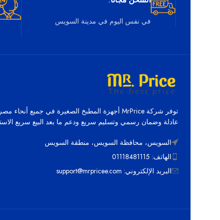
ًالشحن مجانا.
في نفس اليوم في مدينة السويس
توفر شركة MrPrice أجهزة المطبخ الصغيرة في جميع أنحاء م
عادلة وضمان رسمي وتسليم سريع ودعم ما بعد البيع سريع الاستج
السويس، محافظة السويس، منطقة السويس
الهاتف: 01118481115
البريد الإلكتروني: support@mrpricee.com