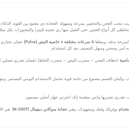
 بتحب العجن والتحضير بسرعة وسهولة. العجانة دي بتجمع بين القوة، الذكاء
لطي كل أنواع العجين حتى التقيل منها زي عجينة البيتزا والمخبوزات بكل سل
لسرعة بدقة، ومعاها
6 سرعات مختلفة + خاصية النبض (Pulse)
عشان تختاري ال
ليه آمن وصحي وسهل التنضيف بعد كل استخدام.
(خطاف العجن – مضرب البيض – مضرب الخلط) علشان تقدري تعملي كل حاج
ك، وكمان الجسم مصنوع من خامة قوية تتحمل الاستخدام اليومي المستمر. ومع
تقدري تشتريها وانتي مطمنة إنك اخترتي جهاز أصلي مضمون.
تخدام
توفرلك وقتك ومجهودك، يبقى
عجانة سوكاني ديچيتال SK-05011
هي الاخ