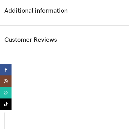
Additional information
Customer Reviews
ebook
tagram
tsApp
TikTok