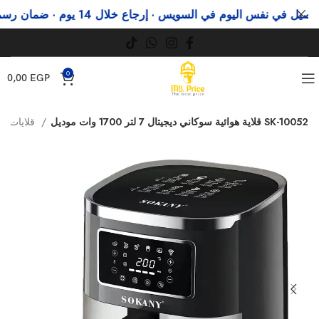
في نفس اليوم في السويس · إرجاع خلال 14 يوم · ضمان رسمي
و
0
0,00
EGP
قلاية هوائية سوكاني ديجيتال 7 لتر 1700 وات موديل SK-10052
قلايات هوائية