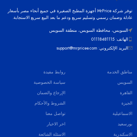
توفر شركة MrPrice أجهزة المطبخ الصغيرة في جميع أنحاء مصر بأسعار
عادلة وضمان رسمي وتسليم سريع ودعم ما بعد البيع سريع الاستجابة.
السويس، محافظة السويس، منطقة السويس
الهاتف: 01118481115
البريد الإلكتروني: support@mrpricee.com
مناطق الخدمة
روابط مفيدة
السويس
سياسة الخصوصية
القاهرة
الإرجاع والضمان
الجيزة
الشروط والأحكام
الاسماعيلية
تواصل معنا
بورسعيد
اخر الاخبار
الاسكندرية
الاسئلة الشائعة