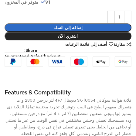
91 متوفر في المخزون
إضافة إلى السلة
اشتري الآن
مقارنة
أضف إلى قائمة الرغبات
Share:
Guaranteed Safe Checkout
Features & Compatibility
قلاية هوائية سوكاني SK-10034 ديچيتال 7+4 لتر درجين 2800 وات
هتغيرلك مفهوم الطبخ في البيت وتوفرلك تجربة مختلفة تمامًا. القلاية دي
بتتميز إنها بتيجي بسعتين منفصلتين (7 لتر + 4 لتر) مع درجين مستقلين،
وده بيسمحلك تعملي وجبتين مختلفتين في نفس الوقت من غير ما تستني
أو تخافي من الخلط. يعني تقدري تعملي فراخ في درج، وبطاطس أو
خضار في الدرج التاني، وتقدمي أكل جاهز كله في نفس اللحظة.