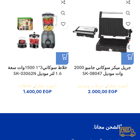
جريل ميكر سوكاني جامبو 2000
خلاط سوكاني3*1 1500وات سعة
وات موديل SK-08047
1.6 لتر موديل SK-03062N
أجهزة مطبخ
,
جريلات وتوستر
أجهزة مطبخ
,
خلاطات
1.400,00
EGP
2.000,00
EGP
ًالشحن مجانا.