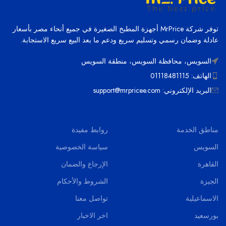
توفر شركة MrPrice أجهزة المطبخ الصغيرة في جميع أنحاء مصر بأسعار
عادلة وضمان رسمي وتسليم سريع ودعم ما بعد البيع سريع الاستجابة.
السويس، محافظة السويس، منطقة السويس
الهاتف: 01118481115
البريد الإلكتروني: support@mrpricee.com
مناطق الخدمة
روابط مفيدة
السويس
سياسة الخصوصية
القاهرة
الإرجاع والضمان
الجيزة
الشروط والأحكام
الاسماعيلية
تواصل معنا
بورسعيد
اخر الاخبار