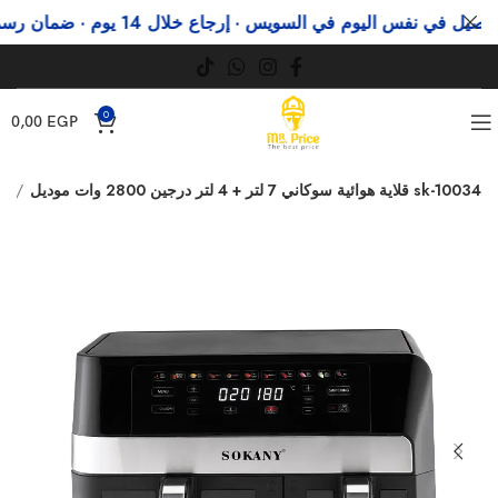
في نفس اليوم في السويس · إرجاع خلال 14 يوم · ضمان رسمي
و
0
0,00
EGP
قلاية هوائية سوكاني 7 لتر + 4 لتر درجين 2800 وات موديل sk-10034
قلايات هوائية