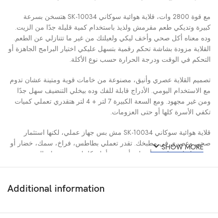
مع قوة 2800 وات، قلاية هوائية سوكاني SK-10034 هتسخن بسرعة
كبيرة وتديكي طعم مقرمش ولذيذ باستخدام كمية قليلة جدًا من الزيت.
وده معناه أكل صحي وأخف ليكي ولعيلتك من غير ما تتنازلي عن الطعم.
القلاية مزودة بشاشة تحكم رقمية بتسهل عليكي اختيار البرامج الجاهزة أو
التحكم في الوقت ودرجة الحرارة حسب نوع الأكلة.
تصميم القلاية عصري وأنيق، مصنوعة من خامات قوية ومتينة عشان تدوم
مع الاستخدام اليومي. الأدراج قابلة للفك وده بيخلي التنضيف سهل جدًا
ومن غير مجهود. ومع السعة الكبيرة 7 لتر + 4 لتر هتقدري تعملي كميات
تكفي الأسرة كلها أو حتى العزومات.
قلاية هوائية سوكاني SK-10034 مش بس جهاز عملي، لكنها استثمار
صحي وعصري في مطبخك. تقدر تعملي بطاطس، فراخ، سمك، خضار أو
SHOW MORE
حتى حلويات بطريقة أسهل وأسرع وبأمان كامل. ومع ضمان المغربي
هتكوني مطمئنة إنها أصلية 100% وتستاهل كل جنيه.
Additional information