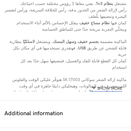
بتشتغل
بنظام 3×1
، يعني معاها 3 رؤوس مختلفة حسب احتياجك:
رأس لإزالة الشعر من الجذور بدقة، رأس للحلاقة السريعة، ورأس لتقشير
البشرة وتنضيفها بلُطف.
كمان فيها
نظام مساج خفيف
بيقلل الإحساس بالألم أثناء الاستخدام
وبيخلّي التجربة مريحة جدًا حتى للمناطق الحساسة.
الماكينة مصممة
بجسم خفيف وسهل المسك
، وبتشتغل
لاسلكيًا
ببطارية
قابلة للشحن عن طريق
USB
، فهتقدري تستخدميها في أي مكان بكل
حرية.
كمان كل القطع قابلة للفك والغسيل، فتنضيفها سهل جدًا بعد كل
استخدام.
ماكينة إزالة الشعر سوكاني SK-17003 هتوفّر عليكي الوقت والفلوس
اللي بتتصرف في الصالونات، وهيخليكي دايمًا جاهزة في أي وقت.
SHOW MORE
ومع
ضمان المغربي الأصلي لمدة سنة
وتوصيل مجاني لكل المحافظات،
هتوصلك وإنتِ مطمنة 💜
اطلبيها دلوقتي من
تكة ستور
واستمتعي ببشرة ناعمة وجميلة كل يوم 🌸
Additional information