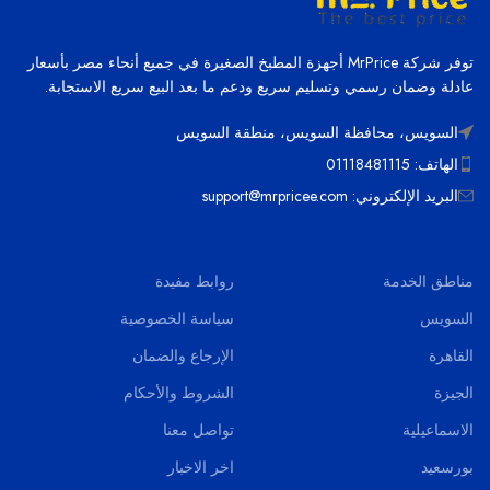
توفر شركة MrPrice أجهزة المطبخ الصغيرة في جميع أنحاء مصر بأسعار
عادلة وضمان رسمي وتسليم سريع ودعم ما بعد البيع سريع الاستجابة.
السويس، محافظة السويس، منطقة السويس
الهاتف: 01118481115
البريد الإلكتروني: support@mrpricee.com
مناطق الخدمة
روابط مفيدة
السويس
سياسة الخصوصية
القاهرة
الإرجاع والضمان
الجيزة
الشروط والأحكام
الاسماعيلية
تواصل معنا
بورسعيد
اخر الاخبار