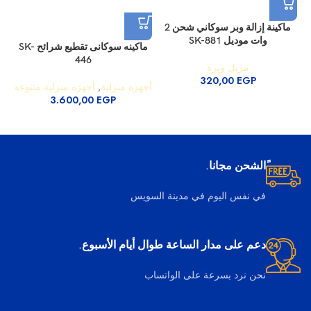
ماكينة إزالة وبر سوكاني شحن 2
وات موديل SK-881
ماكينه سوكانى تقطيع شرائح SK-
446
مزيل وبره
أج
320,00
EGP
أجهزة منزلية
,
أجهزة منزلية متنوعة
3.600,00
EGP
ًالشحن مجانا.
في نفس اليوم في مدينة السويس
دعم على مدار الساعة طوال أيام الأسبوع.
نحن نرد بسرعة على الواتساب