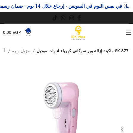
ي نفس اليوم في السويس · إرجاع خلال 14 يوم · ضمان رسمي
وف
0
0,00
EGP
ماكينة إزالة وبر سوكاني كهرباء 4 وات موديل SK-877
مزيل وبره
أجهزة منزلية