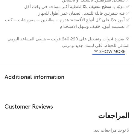
✅ بيشتغل بطريقتين: بالسلك أو بالشحن
✅ مزوّد بـ
سطح تنضيف XL
لتغطية أكبر مساحة في وقت أقل
✅ فيه شفرتين قابلة للتبديل لضمان عمر أطول للجهاز
✅ آمن جدًا على كل أنواع الأقمشة: هدوم – بطاطين – مفروشات – كنب
✅ تصميمه أنيق، خفيف وسهل الاستخدام
💡 بقدرة 4 وات وتشغيل على 220-240 فولت – هيبقى المساعد اليومي
المثالي للحفاظ على لبسك جديد ومرتب.
SHOW MORE
Additional information
Customer Reviews
المراجعات
لا توجد مراجعات بعد.