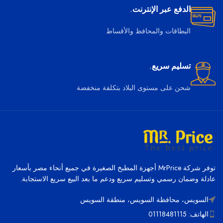
الدفع عبر الإنترنت.
البطاقات والمحافظ والأقساط
تسليم سريع.
شحن على مستوى البلاد بتكلفة منخفضة
توفر شركة MrPrice أجهزة المطبخ الصغيرة في جميع أنحاء مصر بأسعار
عادلة وضمان رسمي وتسليم سريع ودعم ما بعد البيع سريع الاستجابة.
السويس، محافظة السويس، منطقة السويس
الهاتف: 01118481115