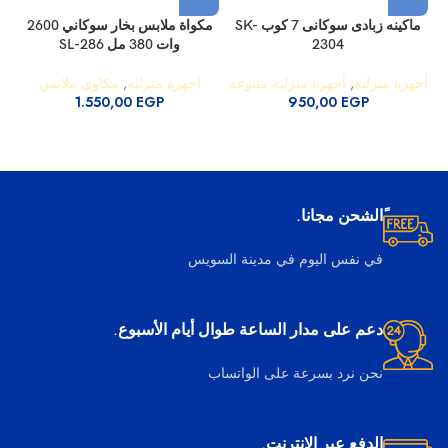
ماكينه زبادى سوكانى 7 كوب SK-
مكواة ملابس بخار سوكاني 2600
2304
وات 380 مل SL-286
أجهزة منزلية
,
أجهزة منزلية متنوعة
أجهزة منزلية
,
مكاوى ملابس
1.550,00
EGP
950,00
EGP
ًالشحن مجانا.
في نفس اليوم في مدينة السويس
دعم على مدار الساعة طوال أيام الأسبوع.
نحن نرد بسرعة على الواتساب
الدفع عبر الإنترنت.