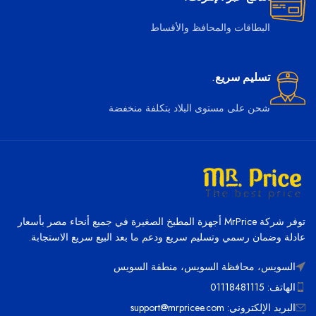
البطاقات والمحافظ والأقساط
تسليم سريع.
شحن على مستوى البلاد بتكلفة منخفضة
توفر شركة MrPrice أجهزة المطبخ الصغيرة في جميع أنحاء مصر بأسعار
عادلة وضمان رسمي وتسليم سريع ودعم ما بعد البيع سريع الاستجابة.
السويس، محافظة السويس، منطقة السويس
الهاتف: 01118481115
البريد الإلكتروني: support@mrpricee.com