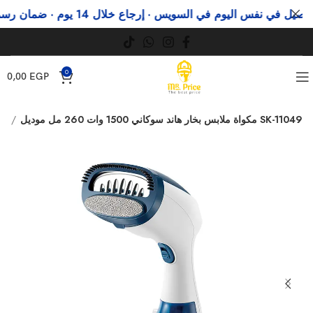
في نفس اليوم في السويس · إرجاع خلال 14 يوم · ضمان رسمي
و
0
0,00
EGP
مكواة ملابس بخار هاند سوكاني 1500 وات 260 مل موديل SK-11049
مكاوى ملابس