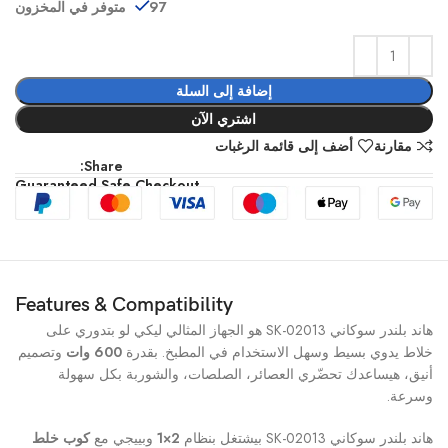
97 متوفر في المخزون
إضافة إلى السلة
اشتري الآن
مقارنة
أضف إلى قائمة الرغبات
Share:
Guaranteed Safe Checkout
Features & Compatibility
هاند بلندر سوكاني SK-02013 هو الجهاز المثالي ليكي لو بتدوري على
خلاط يدوي بسيط وسهل الاستخدام في المطبخ. بقدرة
600 وات
وتصميم
أنيق، هيساعدك تحضّري العصائر، الصلصات، والشوربة بكل سهولة
وسرعة.
هاند بلندر سوكاني SK-02013 بيشتغل بنظام
2×1
وبييجي مع
كوب خلط