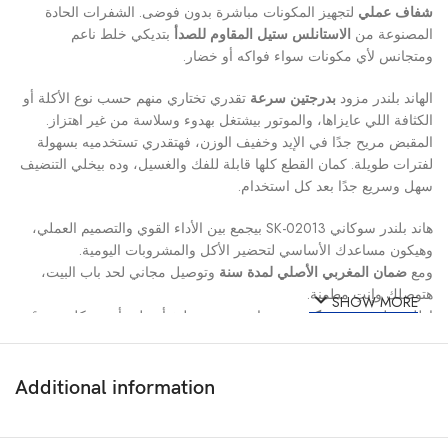
شفاف عملي
لتجهيز المكونات مباشرة بدون فوضى. الشفرات الحادة
المصنوعة من
الاستانلس ستيل المقاوم للصدأ
بتديكي خلط ناعم
ومتجانس لأي مكونات سواء فواكه أو خضار.
الهاند بلندر مزود
بدرجتين سرعة
تقدري تختاري منهم حسب نوع الأكلة أو
الكثافة اللي عايزاها، والموتور بيشتغل بهدوء وسلاسة من غير اهتزاز.
المقبض مريح جدًا في الإيد وخفيف الوزن، فهتقدري تستخدميه بسهولة
لفترات طويلة. كمان القطع كلها قابلة للفك والغسيل، وده بيخلي التنضيف
سهل وسريع جدًا بعد كل استخدام.
هاند بلندر سوكاني SK-02013 بيجمع بين الأداء القوي والتصميم العملي،
وهيكون مساعدك الأساسي لتحضير الأكل والمشروبات اليومية.
ومع
ضمان المغربي الأصلي لمدة سنة
وتوصيل مجاني لحد باب البيت،
هتوصلك وإنتِ مطمنة.
SHOW MORE
اطلبيه دلوقتي من
تكة ستور
واستمتعي بمطبخ أسهل وأسرع كل يوم 🥤
✨
Additional information