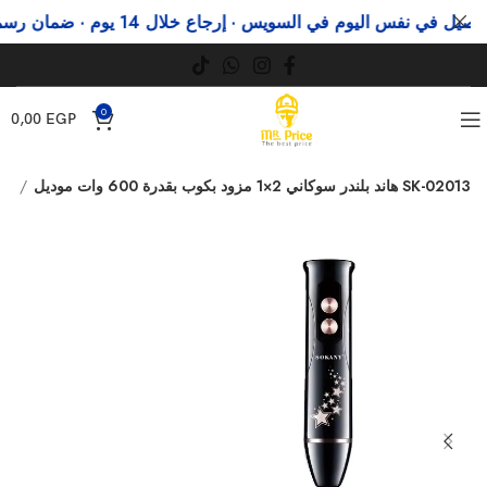
في نفس اليوم في السويس · إرجاع خلال 14 يوم · ضمان رسمي
و
0
0,00
EGP
هاند بلندر سوكاني 2×1 مزود بكوب بقدرة 600 وات موديل SK-02013
هاند بلندر