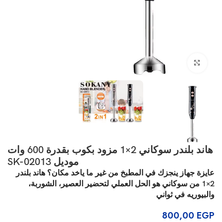
انقر للتكبير
هاند بلندر سوكاني 2×1 مزود بكوب بقدرة 600 وات
موديل SK-02013
عايزة جهاز ينجزك في المطبخ من غير ما ياخد مكان؟ هاند بلندر
2×1 من سوكاني هو الحل العملي لتحضير العصير، الشوربة،
والبيوريه في ثواني
800,00
EGP