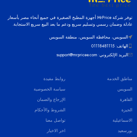
توفر شركة MrPrice أجهزة المطبخ الصغيرة في جميع أنحاء مصر بأسعار
عادلة وضمان رسمي وتسليم سريع ودعم ما بعد البيع سريع الاستجابة.
السويس، محافظة السويس، منطقة السويس
الهاتف: 01118481115
البريد الإلكتروني: support@mrpricee.com
مناطق الخدمة
روابط مفيدة
السويس
سياسة الخصوصية
القاهرة
الإرجاع والضمان
الجيزة
الشروط والأحكام
الاسماعيلية
تواصل معنا
بورسعيد
اخر الاخبار