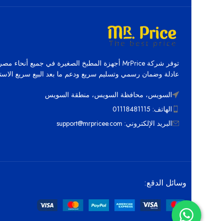
توفر شركة MrPrice أجهزة المطبخ الصغيرة في جميع أنحاء م
عادلة وضمان رسمي وتسليم سريع ودعم ما بعد البيع سريع الاستج
السويس، محافظة السويس، منطقة السويس
الهاتف: 01118481115
البريد الإلكتروني: support@mrpricee.com
وسائل الدقع: