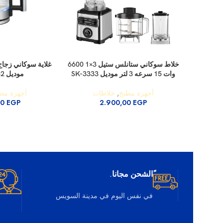
إضافة إلى السلة
إضافة إلى السلة
خلاط سوكاني ستانلس ستيل 3×1 6600
وات 15 سرعه 3 لتر موديل SK-3333
موديل SK-09062
أجهزة مطبخ
,
خلاطات
أجهزة مط
00
EGP
2.900,00
EGP
ًالشحن مجانا.
في نفس اليوم في مدينة السويس