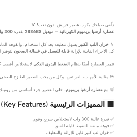
دلّعي صباحك بكوب عصير فريش بدون تعب! 🍹
عصارة أرشيا بريميوم الكهربائية – موديل 2886BS
بقدرة
300 وات
💧
خزان اللب الكبير
يسهل تنظيفه بعد كل استخدام، والفوهة المانع
كل الأجزاء القابلة للإزالة
قابلة للغسل في غسالة الصحون
لتوفير ا
تتميز العصارة أيضًا بنظام
الضغط اليدوي الذكي
لاستخلاص أقصى كم
🎯 مثالية للأمهات، العرائس، وكل من يحب العصير الطازج الصحي 
🛒 مع
عصارة أرشيا بريميوم
، خلي العصير جزء أساسي من روتينك
🟩
المميزات الرئيسية (Key Features)
✅ قدرة عالية 300 وات لاستخلاص سريع وقوي
✅ فوهة مانعة للتنقيط قابلة للغلق
✅ خزان لب كبير قابل للإزالة والتنظيف