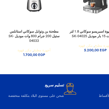
السلة
إضافة إلى السلة
إ
ماكينة قهوة اسبريسو سوكاني 1.8 لتر
مطحنة بن وتوابل سوكاني استانلس
ه
ستيل 200 جرام 800 وات موديل SK-
04033
هزة مطبخ
,
مكن قهوة
EGP
5.200,00
أجهزة مطبخ
,
مكن قهوة
1.700,00
EGP
تسليم سريع.
لأقساط
شحن على مستوى البلاد بتكلفة منخفضة