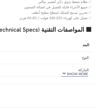
✅ نظام ضغط يدوي ذكي لعصير مثالي
✅ جميع الأجزاء قابلة للغسل في غسالة الصحون
✅ تخزين مدمج للسلك لسطح مطبخ أنظف
✅ تعمل على كهرباء 220-240 فولت / 50-60 هرتز
🟩
المواصفات التقنية (Technical Specs)
البند
النوع
الماركة
SHOW MORE
القدرة الكهربائية
الجهد الكهربائي
التردد