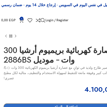
ي السويس · إرجاع خلال 14 يوم · ضمان رسمي
وف
0
0,00
EGP
Login / Register
عصارة كهربائية بريميوم أرشيا 300
وات – موديل 2886BS
طازج ولذيذ في ثوانٍ مع عصارة أرشيا بريميوم الكهربائية 300 وات 🍊💪
ب كبير وفوهة مانعة للتنقيط لسهولة الاستخدام والتنظيف، مثالية لكل مطبخ
عصري!
4.100
إضافة إلى السلة