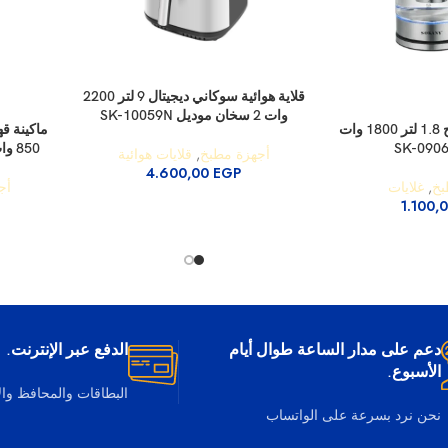
إضافة إلى السلة
قلاية هوائية سوكاني ديجيتال 9 لتر 2200
وات 2 سخان موديل SK-10059N
إضافة إلى 
غلاية سوكاني زجاج 1.8 لتر 1800 وات
850 وات 15 بار موديل SK-04025
أجهزة مطبخ
,
قلايات هوائية
4.600,00
EGP
بخ
,
غلايات
أج
1.100,
دعم على مدار الساعة طوال أيام
الدفع عبر الإنترنت.
الأسبوع.
البطاقات والمحافظ وا
نحن نرد بسرعة على الواتساب