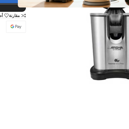
مقارنة
أض