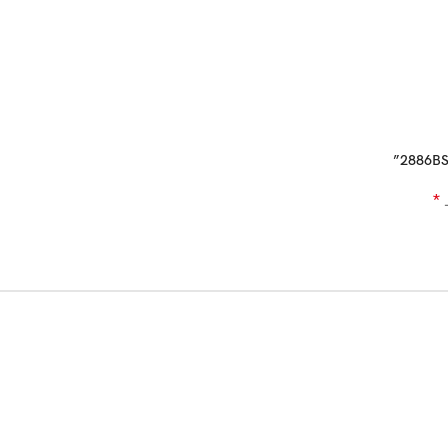
2886BS
*
ـ