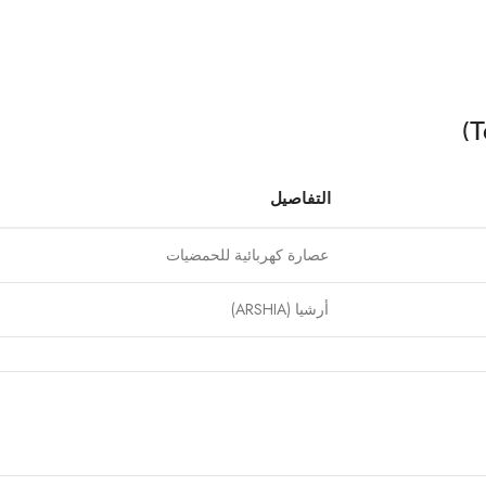
التفاصيل
عصارة كهربائية للحمضيات
أرشيا (ARSHIA)
300 وات
220–240 فولت
50–60 هرتز