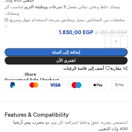
الذهبي 400 وات
.
يمنحك خلط وعجن مثالي بفضل
5 سرعات ووظيفة التربو
لتناسب كل
وصفاتك،
بملحقات من الستانلس ستيل ومقابض مريحة لاستخدام سهل وسريع 🎂
✨
1.850,00
EGP
2.150,00
EGP
إضافة إلى السلة
اشتري الآن
مقارنة
أضف إلى قائمة الرغبات
Share:
Guaranteed Safe Checkout
Features & Compatibility
استمتعي بتجربة خفق وخلط احترافية كل يوم مع
مضرب بيض أرشيا
400 وات الذهبي
،