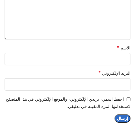
اللون: ذهبي
الملحقات: خفاقات + خطافات عجين
الاستخدام: خلط / عجن
الجهد الكهربائي: 220-240 فولت – 50/60 هرتز
*
الاسم
العلامة التجارية:
ARSHIA
*
البريد الإلكتروني
احفظ اسمي، بريدي الإلكتروني، والموقع الإلكتروني في هذا المتصفح
لاستخدامها المرة المقبلة في تعليقي.