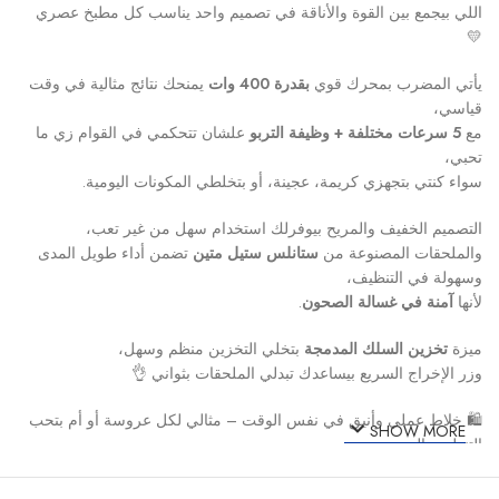
اللي بيجمع بين القوة والأناقة في تصميم واحد يناسب كل مطبخ عصري
💛
يأتي المضرب بمحرك قوي
بقدرة 400 وات
يمنحك نتائج مثالية في وقت
قياسي،
مع
5 سرعات مختلفة + وظيفة التربو
علشان تتحكمي في القوام زي ما
تحبي،
سواء كنتي بتجهزي كريمة، عجينة، أو بتخلطي المكونات اليومية.
التصميم الخفيف والمريح بيوفرلك استخدام سهل من غير تعب،
والملحقات المصنوعة من
ستانلس ستيل متين
تضمن أداء طويل المدى
وسهولة في التنظيف،
لأنها
آمنة في غسالة الصحون
.
ميزة
تخزين السلك المدمجة
بتخلي التخزين منظم وسهل،
وزر الإخراج السريع بيساعدك تبدلي الملحقات بثواني 👌
🛍️ خلاط عملي وأنيق في نفس الوقت – مثالي لكل عروسة أو أم بتحب
SHOW MORE
التنظيم والجودة.
🟩
المميزات الرئيسية (Key Features)