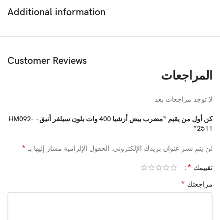
Additional information
✅ محرك قوي بقدرة
400 وات
للأداء العالي
✅
5 سرعات + تربو
للتحكم المثالي في الخلط
✅ تصميم
مريح وخفيف الوزن
للاستخدام الطويل
✅
خفاقات وخطافات من الستانلس ستيل
المتين
Customer Reviews
✅
زر إخراج سريع
لتبديل الملحقات بسهولة
المراجعات
✅
سهل التنظيف
وآمن في غسالة الصحون
✅
حجم مدمج + ميزة تخزين السلك
لتوفير المساحة
✅ يشمل: خفاقات + خطافات عجين
لا توجد مراجعات بعد.
كن أول من يقيم “مضرب بيض أرشيا 400 وات بلون سيلفر أنيق – HM092-
🟩
المواصفات التقنية (Technical Specs)
2511”
النوع: خلاط يدوي
*
لن يتم نشر عنوان بريدك الإلكتروني.
الحقول الإلزامية مشار إليها بـ
*
الموديل: HM092-2511
تقييمك
*
مراجعتك
القوة: 400 وات
السرعات: 5 مستويات + تربو