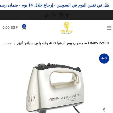
في نفس اليوم في السويس · إرجاع خلال 14 يوم · ضمان رسمي
وف
0
0,00
EGP
مضرب بيض أرشيا 400 وات بلون سيلفر أنيق – HM092-2511
مضارب بيض
-14%