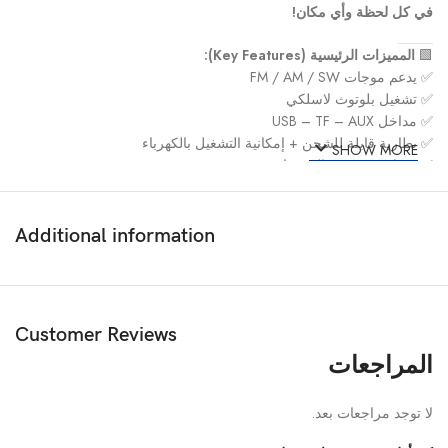
في كل لحظة وأي مكان!
🟩
المميزات الرئيسية (Key Features):
✅ يدعم موجات FM / AM / SW
✅ تشغيل بلوتوث لاسلكي
✅ مداخل USB – TF – AUX
✅ بطارية قابلة للشحن + إمكانية التشغيل بالكهرباء
SHOW MORE
✅ سماعة بصوت عالي وواضح
✅ كشاف LED مدمج
✅ تصميم كلاسيكي أنيق بلمسة عصرية
✅ مقبض علوي لسهولة الحمل
Additional information
✅ واجهة تحكم سهلة الاستخدام
🟩
المواصفات التقنية (Technical Specs):
•
الماركة:
GOLON
Customer Reviews
•
الموديل:
RX-8080BT
المراجعات
•
النوع:
راديو محمول قابل للشحن
•
الموجات:
FM، AM، SW
•
مصدر الطاقة:
بطارية قابلة للشحن + كهرباء
لا توجد مراجعات بعد.
•
المداخل:
USB / TF / AUX / بلوتوث