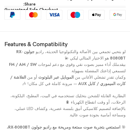
Share:
Guaranteed Safe Checkout
Features & Compatibility
لو بتحبي تجمعي بين الأصالة والتكنولوجيا الحديثة، راديو
جولون RX-
8080BT
هو الاختيار المثالي ليكي 💫
بيقدملك أداء مميز بصوت نقي وقوي مع دعم لموجات
FM / AM / SW
لتسمعي إذاعتك المفضلة بسهولة.
وكمان تقدرِ تشغلي الأغاني من
الموبايل عبر البلوتوث
أو من
الفلاشة /
كارت الميموري / كابل AUX
— مرونة كاملة في كل مكان! 🎶
البطارية القابلة للشحن بتخليك تستخدميه في البيت، المطبخ، البلكونة،
الرحلات، أو وقت انقطاع الكهرباء 🔋
بالإضافة لتصميم كلاسيكي أنيق بلمسة عصرية، وكشاف LED عملي،
وسماعة أمامية بجودة صوت عالية.
🎯
استمتعي بتجربة صوت ممتعة ومريحة مع راديو جولون RX-8080BT،