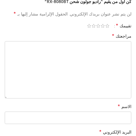
•
الصوت:
سماعة أمامية عالية الجودة
كن أول من يقيم “راديو جولون شحن RX-8080BT”
•
الهوائي:
داخلي قابل للسحب
*
•
الإضافات:
كشاف LED، مؤشر شحن، مقبض علوي
لن يتم نشر عنوان بريدك الإلكتروني.
الحقول الإلزامية مشار إليها بـ
*
تقييمك
*
مراجعتك
*
الاسم
*
البريد الإلكتروني