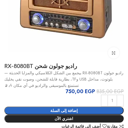
انقر للتكبير
راديو جولون شحن RX-8080BT
راديو جولون RX-8080BT بيجمع بين الشكل الكلاسيكي والمزايا الحديثة —
بلوتوث، مداخل USB وTF، بطارية قابلة للشحن، وصوت نقي يخليك
تستمتع بالموسيقى والراديو في أي مكان 🎶📡
750,00
EGP
835,00
EGP
إضافة إلى السلة
اشتري الآن
مقارنة
أضف إلى قائمة الرغبات