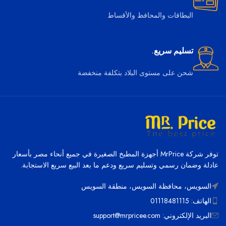
البطاقات والمحافظ والأقساط
تسليم سريع.
شحن على مستوى البلاد بتكلفة منخفضة
توفر شركة MrPrice أجهزة المطبخ الصغيرة في جميع أنحاء مصر بأسعار
عادلة وضمان رسمي وتسليم سريع ودعم ما بعد البيع سريع الاستجابة.
السويس، محافظة السويس، منطقة السويس
الهاتف: 01118481115
البريد الإلكتروني: support@mrpricee.com