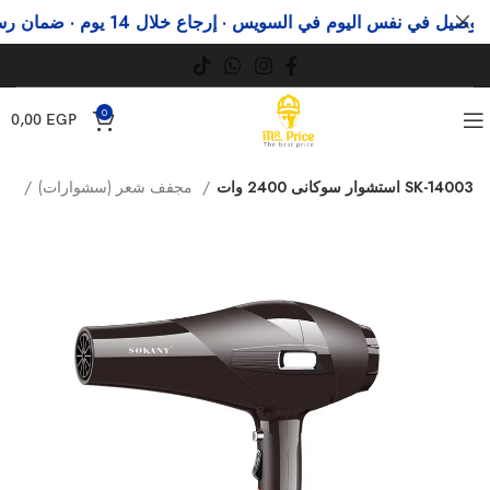
ل في نفس اليوم في السويس · إرجاع خلال 14 يوم · ضمان رسمي
0
0,00
EGP
استشوار سوكانى 2400 وات SK-14003
مجفف شعر (سشوارات)
أجهزة العناية الشخصية