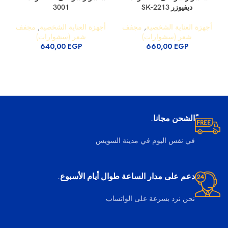
ديفيوزر SK-2213
3001
بقدرة 400
أجهزة العناية الشخصية
,
مجفف
أجهزة العناية الشخصية
,
مجفف
شعر (سشوارات)
شعر (سشوارات)
640,00
EGP
660,00
EGP
ًالشحن مجانا.
في نفس اليوم في مدينة السويس
دعم على مدار الساعة طوال أيام الأسبوع.
نحن نرد بسرعة على الواتساب