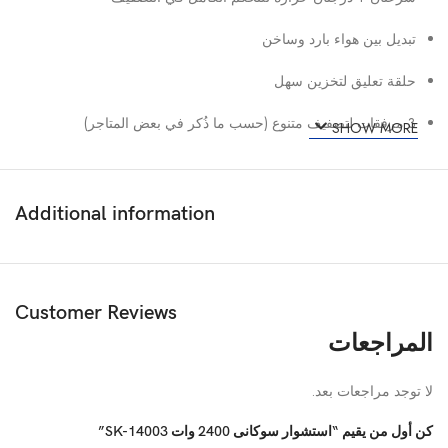
تبديل بين هواء بارد وساخن
حلقة تعليق لتخزين سهل
3 مرفقات لتصفيف متنوع (حسب ما ذُكر في بعض المتاجر)
SHOW MORE
عمر افتراضي مذكور بعض المصادر (مثلاً في جوميا) بأنها سنة واحدة
🟩 المواصفات التقنية (Technical Specs)
Additional information
المواصفة
التفاصيل
Customer Reviews
النوع
مجفف شعر كهربائي
المراجعات
الموديل
SK-14003
لا توجد مراجعات بعد.
القدرة
2400 وات
كن أول من يقيم “استشوار سوكانى 2400 وات SK-14003”