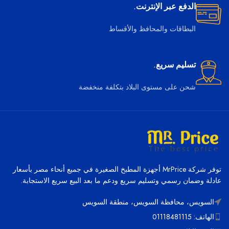
الدفع عبر الإنترنت.
البطاقات والمحافظ والأقساط
تسليم سريع.
شحن على مستوى البلاد بتكلفة منخفضة
توفر شركة MrPrice أجهزة المطبخ الصغيرة في جميع أنحاء مصر بأسعار
عادلة وضمان رسمي وتسليم سريع ودعم ما بعد البيع سريع الاستجابة.
السويس، محافظة السويس، منطقة السويس
الهاتف: 01118481115