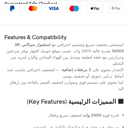
Guaranteed Safe Checkout
Features & Compatibility
استمتعي بتجفيف سريع وتصميم احترافي مع
استشوار سوكاني SK-
14003
بقدرة عالية 2400 وات. حسب موقع جوميا، الجهاز يوفر سرعتين
وحرارتين مع حلقة لتعليقه وتبديل بين الهواء الساخن والبارد لمزيد من
التحكم.
الإصدار يحتوي على
3 مرفقات إضافية
— لتصفيف احترافي يناسب عدة
أنماط: تركيز، تمويج، أو تصفيف يومي.
كما يحتوي على تصميم قوي ومتوازن لتجفيف الشعر بكفاءة دون إرهاق
اليد.
🟩 المميزات الرئيسية (Key Features)
قدرة قوية
2400 وات
لتجفيف سريع وفعال
سرعتان + درجتان حرارة للتحكم الكامل في التصفيف