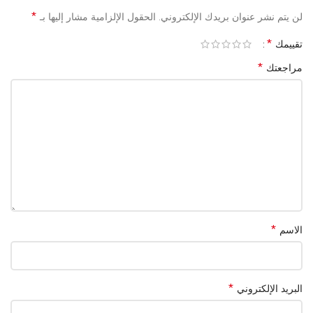
*
لن يتم نشر عنوان بريدك الإلكتروني.
الحقول الإلزامية مشار إليها بـ
السرعات
2 سرعات
*
تقييمك
إعدادات الحرارة
2 تسخين (ساخن / بارد)
*
مراجعتك
الجهد
220-240 فولت (حسب وصف بعض المصادر)
اللون
أسود (حسب صفحة جوميا)
مرفقات
3 إضافات
*
الاسم
*
البريد الإلكتروني