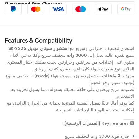
Guaranteed Safe Checkout
Features & Compatibility
استعدي لتصفيف احترافي وسريع مع
استشوار سوناي موديل SK-2226
.
يتمتع بقدرة عالية تصل إلى
3000 وات
لتجفيف سريع وكفاءة في الأداء.
يحتوي على إعدادات من سرعتين وحرارتين بحيث يمكنك اختيار المستوى
الملائم لنوع شعرك سواء كان ناعم، خشن، كثيف أو رقيق.
مزود بـ
3 ملحقات
—تشمل ديفيوزر وموجه هواء (nozzle)—لتصفيف متنوع
(تجعيد، تنعيم، رفع الحجم).
تصميمه مريح ويحتوي على حلقة لتعليقه بسهولة، مما يسهل تخزينه بعد
الاستخدام.
كما يوفر أمانًا عاليًا بفضل الفيشة المزوّدة بحماية من الحرارة الزائدة، مع
إمكانية استخدام الهواء البارد لثبات التسريحة.
🟩
Key Features (المميزات الرئيسية):
قدرة قوية 3000 وات لتجفيف سريع