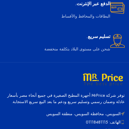
الدفع عبر الإنترنت.
البطاقات والمحافظ والأقساط
تسليم سريع.
شحن على مستوى البلاد بتكلفة منخفضة
توفر شركة MrPrice أجهزة المطبخ الصغيرة في جميع أنحاء مصر بأسعار
عادلة وضمان رسمي وتسليم سريع ودعم ما بعد البيع سريع الاستجابة.
السويس، محافظة السويس، منطقة السويس
الهاتف: 01118481115