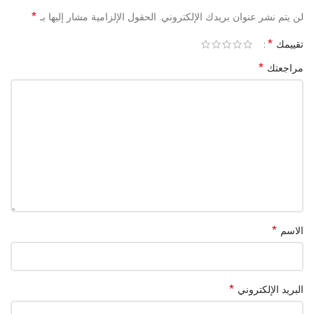
السرعات
2 سرعات
*
لن يتم نشر عنوان بريدك الإلكتروني.
الحقول الإلزامية مشار إليها بـ
درجات
*
تقييمك
2 إعداد حرارة
الحرارة
*
مراجعتك
ديفيوزر + موجه تصفيف + ملحق ثالث (حسب
الملحقات
المصدر)
الجهد
220-240 فولت (حسب موقع نوون)
الكهربائي
خامة الغطاء
بلاستيك (حسب موقع سوكاني)
*
الاسم
*
البريد الإلكتروني