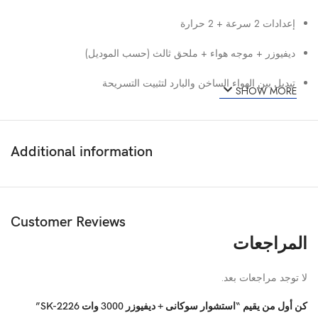
إعدادات 2 سرعة + 2 حرارة
ديفيوزر + موجه هواء + ملحق ثالث (حسب الموديل)
تبديل بين الهواء الساخن والبارد لتثبيت التسريحة
SHOW MORE
حلقة تعليق لسهولة التخزين
تصميم مريح وخفيف للاستخدام الطويل
Additional information
🟩
Technical Specs (المواصفات التقنية):
المواصفة
التفاصيل
Customer Reviews
المراجعات
الموديل
SK-2226
لا توجد مراجعات بعد.
القدرة
3000 وات
كن أول من يقيم “استشوار سوكانى + ديفيوزر 3000 وات SK-2226”