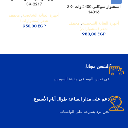
SK-2217
استشوار سوكانى 2400 وات SK-
14016
بقدرة 400
أجهزة العناية الشخصية
,
مجفف
شعر (سشوارات)
أجهزة العناية الشخصية
,
مجفف
950,00
EGP
شعر (سشوارات)
980,00
EGP
ًالشحن مجانا.
في نفس اليوم في مدينة السويس
دعم على مدار الساعة طوال أيام الأسبوع.
نحن نرد بسرعة على الواتساب