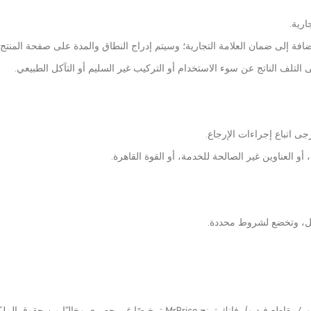
رية.
التلف الناتج عن سوء الاستخدام أو التركيب غير السليم أو التآكل الطبيعي.
 اتباع إجراءات الإرجاع.
أو العناوين غير الصالحة للخدمة، أو القوة القاهرة.
ويل، وتخضع لشروط محددة.
من خلال نشر مراجعة أو تحميل محتوى أنشأه المستخدمون (صور/مقاطع فيديو)، فإنك تمنح MrPrice ترخيصًا غير ح