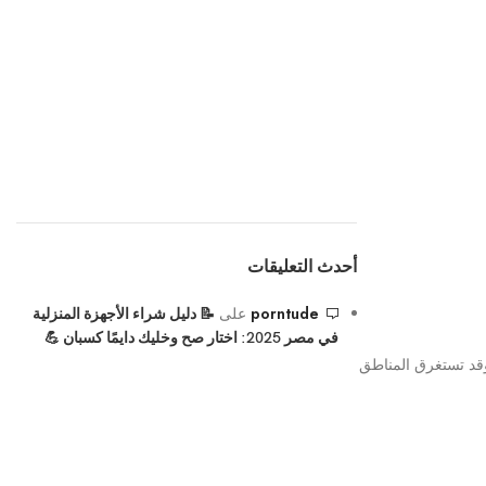
أحدث التعليقات
porntude
على
📝 دليل شراء الأجهزة المنزلية
في مصر 2025: اختار صح وخليك دايمًا كسبان 💪
من 1 إلى 4 أيام عمل بعد الشحن؛ وقد تستغرق المناطق