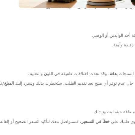
بزيارتك أو شرائك، فإنك توافق على هذه الشروط.
ة أحد الوالدين أو الوصي.
قيقة وآمنة.
 المنتجات
بدقة
، وقد تحدث اختلافات طفيفة في اللون والتغليف.
 حال عدم توفر أي منتج بعد تقديم الطلب، سنُخطرك بذلك وسنرد إليك
المبلغ
/نل
ضافة حيثما ينطبق ذلك.
توى طلبك على
خطأ في التسعير،
فسنتواصل معك لتأكيد السعر الصحيح أو إلغائه و