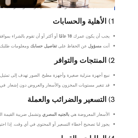
تحدد هذه الصفحة قواعد استخدام موقعنا والشراء منه. 
1) الأهلية والحسابات
يجب أن يكون عمرك
18 عامًا
أو أكثر أو أن تقوم بالشراء بموافق
أنت
مسؤول
عن الحفاظ على
تفاصيل حسابك
ومعلومات طلبك د
2) المنتجات والتوافر
نبيع أجهزة منزلية صغيرة وأجهزة مطبخ. الصور تهدف إلى تمثيل
قد تتغير مستويات المخزون والأسعار والعروض دون إشعار. في
3) التسعير والضرائب والعملة
الأسعار المعروضة هي
بالجنيه المصري
وتشمل ضريبة القيمة الم
يجوز لنا تصحيح أخطاء التسعير أو المحتوى في أي وقت. إذا اح