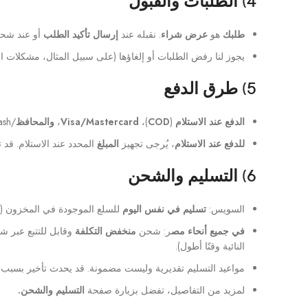
4) الطلبات والقبول
طلبك
هو
عرض شراء
. نقبله عند
إرسال تأكيد الطلب
أو عند شحن 
يجوز لنا رفض الطلبات أو إلغاؤها (على سبيل المثال، مشكلات الدف
5) طرق الدفع
الدفع عند الاستلام
(
COD
)،
Visa/Mastercard
،
والمحافظ
/Instapay/Vodafone Cash، والأقساط (ValU/Aman) على المنتجات المؤهلة.
للدفع عند الاستلام
، يُرجى تجهيز
المبلغ
المحدد عند الاستلام. قد 
6) التسليم والشحن
السويس:
تسليم في نفس اليوم
للسلع الموجودة في المخزون (ا
في جميع أنحاء مص
ر: شحن
منخفض التكلفة
النائية وقتًا أطول).
مواعيد التسليم تقديرية وليست مضمونة. قد يحدث تأخير بسب
لمزيد من التفاصيل، تفضل بزيارة صفحة
التسليم والشحن.