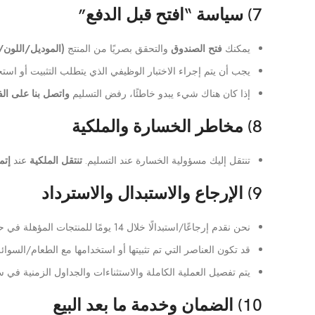
7) سياسة “افتح قبل الدفع”
يمكنك
فتح الصندوق
والتحقق بصريًا من المنتج
(الموديل/اللون/
يجب أن يتم إجراء الاختبار الوظيفي الذي يتطلب التثبيت أو استخ
إذا كان هناك شيء يبدو خاطئًا، رفض التسليم
واتصل بنا على الف
8) مخاطر الخسارة والملكية
تنتقل إليك مسؤولية الخسارة عند التسليم.
تنتقل الملكية
عند
إتما
9) الإرجاع والاستبدال والاسترداد
نحن نقدم إرجاعًا/استبدالًا خلال 14 يومًا للمنتجات المؤهلة في حالتها/تغليفها الأصلي (
قد تكون العناصر التي تم تثبيتها أو استخدامها مع الطعام/السوائ
يتم تفصيل العملية الكاملة والاستثناءات والجداول الزمنية في س
10) الضمان وخدمة ما بعد البيع