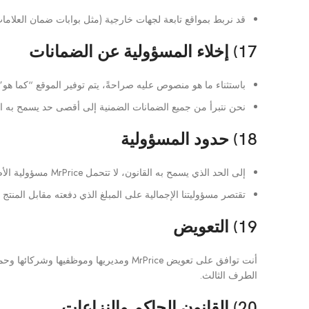
قد نربط بمواقع تابعة لجهات خارجية (مثل بوابات ضمان العلامات
17) إخلاء المسؤولية عن الضمانات
باستثناء ما هو منصوص عليه صراحةً، يتم توفير الموقع “كما هو” 
نحن نتبرأ من جميع الضمانات الضمنية إلى أقصى حد يسمح به ال
18) حدود المسؤولية
إلى الحد الذي يسمح به القانون، لا تتحمل MrPrice مسؤولية الأضرار غير المباشرة أو العرضية أو الخاصة أو التبعية الناشئة عن استخدامك للموقع أو المنتجات.
تقتصر مسؤوليتنا الإجمالية على المبلغ الذي دفعته مقابل المنتج 
19) التعويض
أنت توافق على تعويض MrPrice ومديريها و
الطرف الثالث.
20) القانون الحاكم والنزاعات