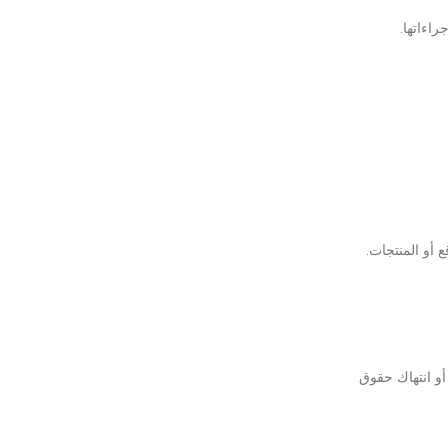
اءاتها.
وط أو انتهاك حقوق