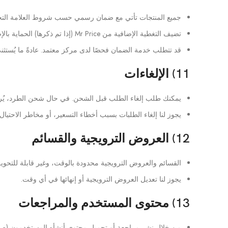
جميع المنتجات تأتي مع ضمان رسمي حسب شروط العلامة التجا
تضيف التغطية الإضافية من Mr Price (إذا تم ذكرها) الحماية بالإضافة إلى ضمان العلامة التجارية؛ وسيتم إدراج النطاق والمدة على صفحة المنتج أو الفاتورة.
قد تتطلب خدمة الضمان فحصًا لدى مركز معتمد. عادةً ما يُستثنى 
11) الإلغاءات
يمكنك طلب إلغاء الطلب قبل الشحن. في حال شحن الطرد، يُرجى
يجوز لنا إلغاء الطلبات بسبب أخطاء التسعير، أو مخاطر الاحتيال، 
12) العروض الترويجية والقسائم
القسائم والعروض الترويجية محدودة بالوقت، وغير قابلة للتح
يجوز لنا تعديل العروض الترويجية أو إنهائها في أي وقت.
13) محتوى المستخدم والمراجعات