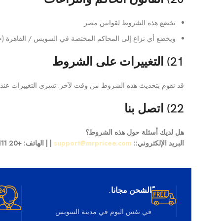
تخضع هذه الشروط لقوانين مصر.
ويخضع أي نزاع إلى المحاكم المختصة في السويس / القاهرة (ح
21) التغييرات على الشروط
قد نقوم بتحديث هذه الشروط من وقت لآخر. تسري التغييرات عند ن
22) اتصل بنا
هل لديك أسئلة حول هذه الشروط؟
البريد الإلكتروني::
support@mrpricee.com
| | الهاتف: +20 111 848 1115 | العنوان: شارع صلاح الدين، السويس، مصر
ًالشحن مجانا.
في نفس اليوم في مدينة السويس