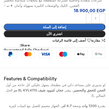
سرعات متعددة وخاصية السرعة المتقطعة مع ملحقات متكاملة لتحضير
العجين، الكيك والوصفات الكبيرة بسهولة وأمان 👩‍🍳✨
18.900,00
EGP
إضافة إلى السلة
اشتري الآن
مقارنة
أضف إلى قائمة الرغبات
Share:
Guaranteed Safe Checkout
Features & Compatibility
لو بتدوري على مساعد ذكي في مطبخك يسهل عليكي كل حاجة من أول
العجن للخفق والتحضير
، يبقى
عجان كينوود شيف XL KVL4110
هو الحل
المثالي 💪
بقدرة
1200 وات
وسعة
6.7 لتر
، الجهاز مصمم للعمل مع كميات كبيرة