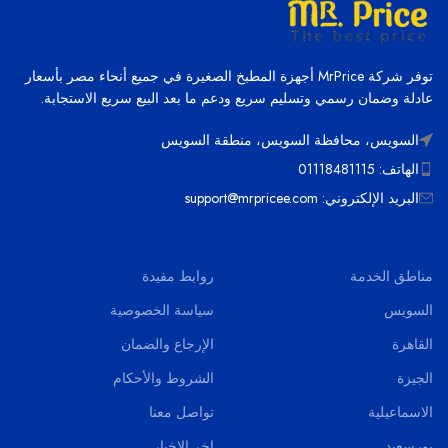
توفر شركة MrPrice أجهزة المطبخ الصغيرة في جميع أنحاء مصر بأسعار
عادلة وضمان رسمي وتسليم سريع ودعم ما بعد البيع سريع الاستجابة.
السويس، محافظة السويس، منطقة السويس
الهاتف: 01118481115
البريد الإلكتروني: support@mrpricee.com
مناطق الخدمة
روابط مفيدة
السويس
سياسة الخصوصية
القاهرة
الإرجاع والضمان
الجيزة
الشروط والأحكام
الاسماعيلية
تواصل معنا
بورسعيد
اخر الاخبار