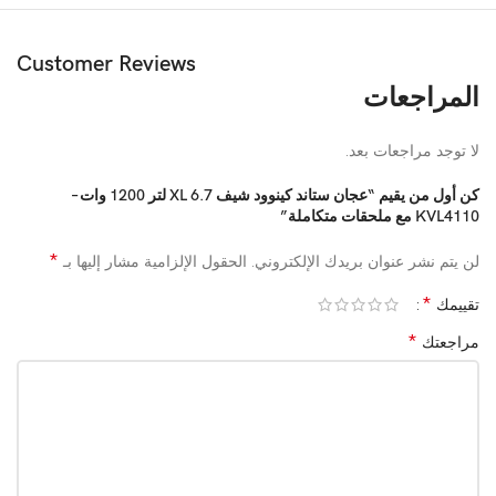
خلاط زجاجي عالي الجودة
مفرمة لحمة ومطحنة
لتلبية الاحتياجات اليومية
Customer Reviews
المراجعات
تصميم أنيق باللون الفضي
مثالي للأمهات، العرايس، وربات البيوت
لا توجد مراجعات بعد.
سهل الاستخدام والتنظيف، وقفل أمان مدمج
كن أول من يقيم “عجان ستاند كينوود شيف XL 6.7 لتر 1200 وات –
KVL4110 مع ملحقات متكاملة”
Technical Specs:
🟩
*
لن يتم نشر عنوان بريدك الإلكتروني.
الحقول الإلزامية مشار إليها بـ
*
تقييمك
المواصفة
التفاصيل
*
مراجعتك
النوع
عجان ستاند
الماركة
كينوود (Kenwood)
الموديل
Chef XL