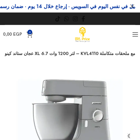
ي نفس اليوم في السويس · إرجاع خلال 14 يوم · ضمان رسمي
وف
0
0,00
EGP
عجان ستاند كينوود شيف XL 6.7 لتر 1200 وات – KVL4110 مع ملحقات متكاملة