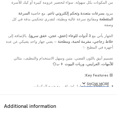
من المكونات بكل سهولة، سواء لتحضير عزومة كبيرة أو كيك للأسرة.
مزود
بسرعات متعددة وتحكم إلكتروني ناعم
، مع خاصية
السرعة
المتقطعة
ومفاتيح سرعة عالية وبطيئة، لتقدري تتحكمي بدقة في كل
وصفة.
الجهاز يأتي مع
3 أدوات للوعاء (خفق، عجن، خفق سريع)
، بالإضافة إلى
خلاط زجاجي، مفرمة لحمة، ومطحنة
– يعني جهاز واحد يغنيكي عن عدة
أجهزة في المطبخ ✨
تصميم أنيق باللون الفضي، متين وسهل الاستخدام والتنظيف، مثالي
للأمهات، العرايس، وربات البيوت
👩‍🍳💞
Key Features:
🟩
SHOW MORE
قوة
1200 وات
لتعامل احترافي مع جميع المكونات
وعاء بسعة
6.7 لتر
للكميات الكبيرة
Additional information
سرعات متعددة + خاصية السرعة المتقطعة