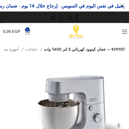
ل في نفس اليوم في السويس · إرجاع خلال 14 يوم · ضمان رسمي
0
0,00
EGP
عجان كينوود كهربائي 5 لتر 1400 وات – KHH01
عجانات
أجهزة مطبخ