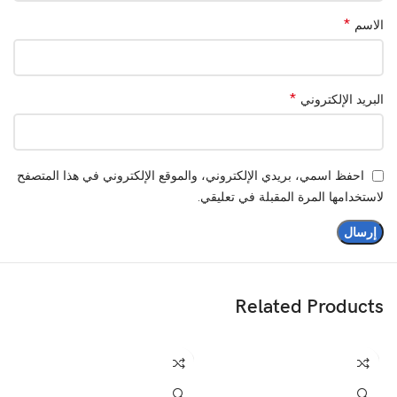
*
الاسم
السرعة
6 سرعات + وظيفة نبض
اللون
سيلفر
*
البريد الإلكتروني
الملحقات
سكين خفق، سكين عجن، شفرة K
نظام الخلط
كوكبي
احفظ اسمي، بريدي الإلكتروني، والموقع الإلكتروني في هذا المتصفح
لاستخدامها المرة المقبلة في تعليقي.
المادة
وعاء ستانلس ستيل
الاستخدام
عجن، خفق، خلط وصفات متنوعة
Related Products