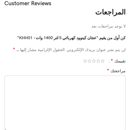
تصميم أنيق باللون السيلفر
Customer Reviews
المراجعات
مناسب للاستخدام اليومي وتحضير العجين والحلويات
آمن وسهل الاستخدام
لا توجد مراجعات بعد.
Technical Specs:
🟩
كن أول من يقيم “عجان كينوود كهربائي 5 لتر 1400 وات – KHH01”
*
لن يتم نشر عنوان بريدك الإلكتروني.
الحقول الإلزامية مشار إليها بـ
المواصفة
التفاصيل
*
تقييمك
النوع
عجان كهربائي
*
مراجعتك
الماركة
كينوود (Kenwood)
الموديل
KHH01
السعة
5 لتر
القدرة
1400 وات