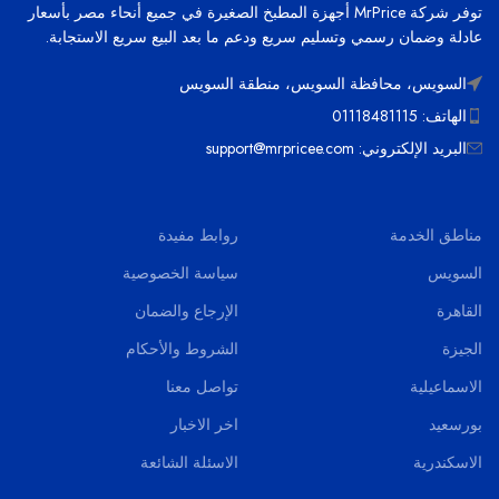
توفر شركة MrPrice أجهزة المطبخ الصغيرة في جميع أنحاء مصر بأسعار
عادلة وضمان رسمي وتسليم سريع ودعم ما بعد البيع سريع الاستجابة.
السويس، محافظة السويس، منطقة السويس
الهاتف: 01118481115
البريد الإلكتروني: support@mrpricee.com
مناطق الخدمة
روابط مفيدة
السويس
سياسة الخصوصية
القاهرة
الإرجاع والضمان
الجيزة
الشروط والأحكام
الاسماعيلية
تواصل معنا
بورسعيد
اخر الاخبار
الاسكندرية
الاسئلة الشائعة