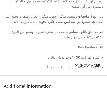
العجين أو الخلط بكل دقة. آلية الخلط الكوكبية تضمن توزيع المكونات
بالتساوي من أول لمسة.
يأتي مع
3 ملحقات رئيسية
: سكين خفق، سكين عجن، وشفرة عجين على
شكل K، جميعها من
ستانلس ستيل عالي الجودة
لمتانة طويلة الأمد.
تصميم أنيق باللون
سيلفر
يناسب أي مطبخ عصري، ويجمع بين القوة،
الذكاء، والأناقة في جهاز واحد.
Key Features:
🟩
قدرة كهربائية
1400 وات
للأداء العالي
SHOW MORE
وعاء
5 لتر ستانلس ستيل
مقاوم للصدأ
6 سرعات + وظيفة النبض
للتحكم الدقيق
Additional information
آلية خلط كوكبية
لضمان خلط متساوي
ملحقات احترافية للعجن والخفق