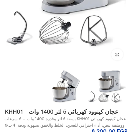
انقر للتكبير
عجان كينوود كهربائي 5 لتر 1400 وات – KHH01
عجان كينوود كهربائي KHH01 بسعة 5 لتر وقدرة 1400 وات – 6 سرعات
ووظيفة نبض، أداء احترافي للعجن، الخلط والخفق بسهولة ودقة 👩‍🍳⚙️
8.200,00
EGP