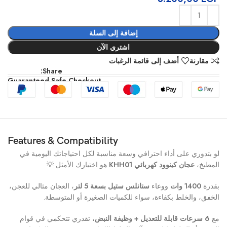
إضافة إلى السلة
اشتري الآن
مقارنة
أضف إلى قائمة الرغبات
Share:
Guaranteed Safe Checkout
Features & Compatibility
لو بتدوري على أداء احترافي وسعة مناسبة لكل احتياجاتك اليومية في
المطبخ،
عجان كينوود كهربائي KHH01
هو اختيارك الأمثل 💡
بقدرة
1400 وات
ووعاء
ستانلس ستيل بسعة 5 لتر
، العجان مثالي للعجن،
الخفق، والخلط بكفاءة، سواء للكميات الصغيرة أو المتوسطة.
مع
6 سرعات قابلة للتعديل + وظيفة النبض
، تقدري تتحكمي في قوام