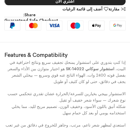
اشتري الآن
مقارنة
أضف إلى قائمة الرغبات
Share:
Guaranteed Safe Checkout
Features & Compatibility
إذا كنتِ بتدوري على استشوار يمنحكِ تجفيف سريع ونتائج احترافية في
البيت،
استشوار سوكاني SK-14022
هو اختيار متوازن بين الأداء والسعر.
بفضل قوته 2400 وات، الهواء الناتج عنه قوي وسريع — بيخلي الشعر
يجف في دقائق، حتى لو كان كثيف أو طويل.
الاستشوار بييجي بخيارين للسرعة/الحرارة عشان تقدري تتحكمي حسب
نوع شعرك — سواء شعر خفيف أو تقيل.
شكله أنيق باللون الأسود، وخفيف الوزن، تصميم مريح لليد، مما يخلي
استخدامه يومي أو بعد كل حمام سهل.
استعدي لمظهر شعر ناعم، مرتب، وجاهز للخروج في دقائق من غير تعب