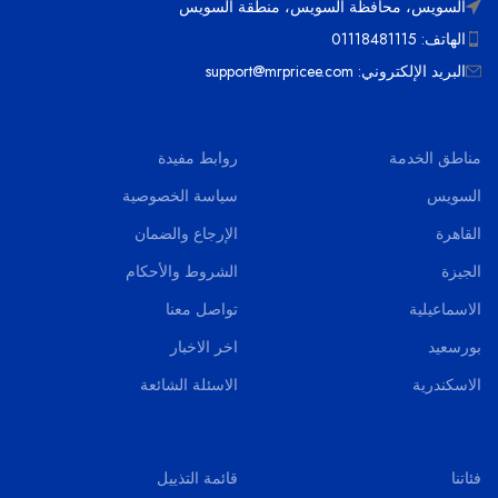
السويس، محافظة السويس، منطقة السويس
الهاتف: 01118481115
البريد الإلكتروني: support@mrpricee.com
مناطق الخدمة
روابط مفيدة
السويس
سياسة الخصوصية
القاهرة
الإرجاع والضمان
الجيزة
الشروط والأحكام
الاسماعيلية
تواصل معنا
بورسعيد
اخر الاخبار
الاسكندرية
الاسئلة الشائعة
فئاتنا
قائمة التذييل