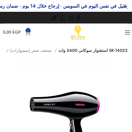
ل في نفس اليوم في السويس · إرجاع خلال 14 يوم · ضمان رسمي
0
0,00
EGP
استشوار سوكانى 2400 وات SK-14022
مجفف شعر (سشوارات)
أجهزة العناية الشخصية