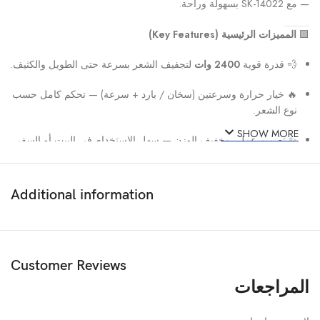
— مع SK-14022 بسهولة وراحة.
🟩
المميزات الرئيسية (Key Features)
💨 قدرة قوية
2400 وات
لتجفيف الشعر بسرعة حتى الطويل والكثيف.
🔥 خيار حرارة وسرعتين (سخان / بارد + سرعة) — تحكم كامل حسب
نوع الشعر.
SHOW MORE
✨ تصميم عملي وخفيف الوزن — سهل الاستخدام في البيت أو السفر.
🌀 مناسب لجميع أنواع الشعر بفضل تدفق هواء قوي وسريع.
Additional information
✅ ضمان سنة من الشركة، مع إمكانية الشراء والدفع عند التوصيل في
بعض المتاجر.
🟩
المواصفات التقنية (Technical Specs)
Customer Reviews
المراجعات
الخاصية
التفاصيل