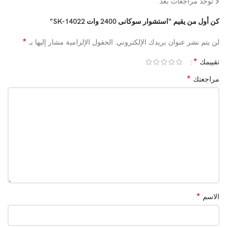
لا توجد مراجعات بعد.
الماركة (Brand)
سوكاني (Sokany)
كن أول من يقيم “استشوار سوكانى 2400 وات SK-14022”
الموديل
SK-14022
*
لن يتم نشر عنوان بريدك الإلكتروني.
الحقول الإلزامية مشار إليها بـ
القدرة الكهربائية
2400 وات
*
تقييمك
*
السرعات / خيارات
مراجعتك
سرعتين / حرارة ساخنة – باردة
الحرارة
تجفيف الشعر، تصفيف يومي، الشعر
الاستخدام المفضل
الطويل / الكثيف
اللون
أسود
الضمان
سنة ضمان ضد عيوب الصناعة
*
الاسم